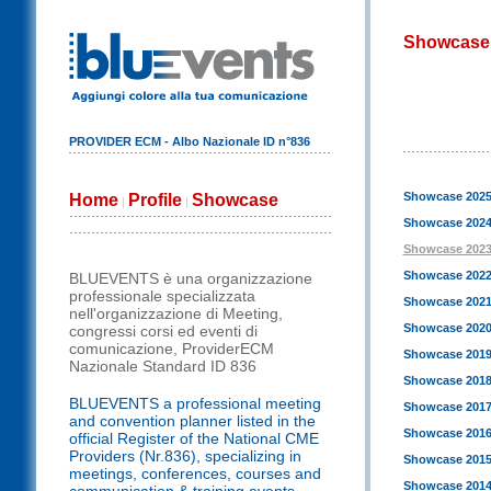
Showcase
PROVIDER ECM - Albo Nazionale ID n°836
Showcase 202
Home
Profile
Showcase
|
|
Showcase 202
Showcase 202
Showcase 202
BLUEVENTS è una organizzazione
professionale specializzata
Showcase 202
nell'organizzazione di Meeting,
Showcase 202
congressi corsi ed eventi di
comunicazione, ProviderECM
Showcase 201
Nazionale Standard ID 836
Showcase 201
BLUEVENTS a professional meeting
Showcase 201
and convention planner listed in the
Showcase 201
official Register of the National CME
Providers (Nr.836), specializing in
Showcase 201
meetings, conferences, courses and
Showcase 201